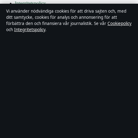
Integritetspolicy
Vi använder nödvändiga cookies för att driva sajten och, med
Kändisar & integritet
ditt samtycke, cookies för analys och annonsering för att
förbättra den och finansiera vår journalistik. Se vår
Cookiepolicy
och
Integritetspolicy
.
Om Bakom kulisserna i korthet
Bakom kulisserna är en oberoende svensk digital nyhetssajt med
fokus på film, tv, kultur och nöjesnyheter. Varje artikel har en
namngiven byline, granskas av en redaktör och faktagranskas innan
publicering.
Innehållet är endast avsett för allmän information. Allmänna
förfrågningar:
info@bakomkulisserna.se
. Rättelser:
corrections@bakomkulisserna.se
.
Utgivare:
Lagunen Media OÜ, Tallinn ·
Ansvarig utgivare:
Viktor
Holmgren, Chefredaktör · Estonian Business Register (Äriregister)
16842095
© 2026 Bakom kulisserna · Lagunen Media OÜ ·