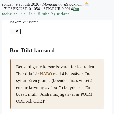
söndag, 9 augusti 2026 ·
Morgonutgåva
Stockholm
17°C
SEK/USD 0.1054 · SEK/EUR 0.0914
Om
oss
Redaktionen
Källor
Kontakt
Nyhetsbrev
Hoppa
Bakom kulisserna
till
innehåll
Meny
Bor Dikt korsord
Det vanligaste korsordssvaret för ledtråden
”bor dikt” är
NABO
med 4 bokstäver. Ordet
syftar på en granne (boende nära), vilket är
en omskrivning av ”bor” i betydelsen ”är
bosatt intill”. Andra möjliga svar är POEM,
ODE och ODET.