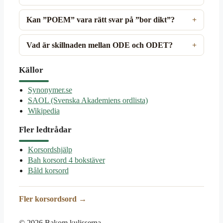
Kan ”POEM” vara rätt svar på ”bor dikt”?
Vad är skillnaden mellan ODE och ODET?
Källor
Synonymer.se
SAOL (Svenska Akademiens ordlista)
Wikipedia
Fler ledtrådar
Korsordshjälp
Bah korsord 4 bokstäver
Båld korsord
Fler korsordsord →
© 2026 Bakom kulisserna