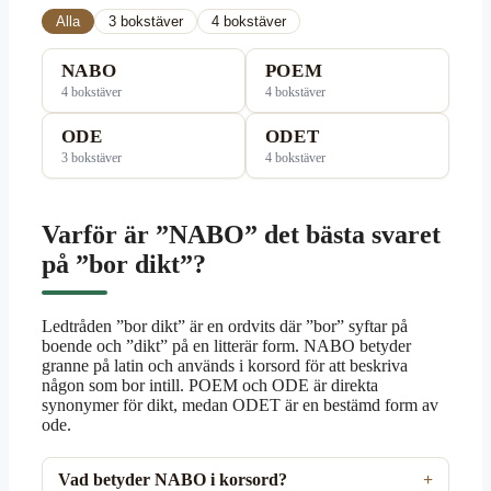
Alla
3 bokstäver
4 bokstäver
NABO
POEM
4 bokstäver
4 bokstäver
ODE
ODET
3 bokstäver
4 bokstäver
Varför är ”NABO” det bästa svaret
på ”bor dikt”?
Ledtråden ”bor dikt” är en ordvits där ”bor” syftar på
boende och ”dikt” på en litterär form. NABO betyder
granne på latin och används i korsord för att beskriva
någon som bor intill. POEM och ODE är direkta
synonymer för dikt, medan ODET är en bestämd form av
ode.
Vad betyder NABO i korsord?