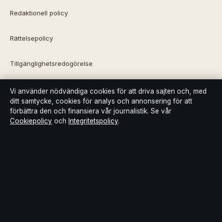
Redaktionell policy
Rättelsepolicy
Tillgänglighetsredogörelse
Integritetspolicy
Vi använder nödvändiga cookies för att driva sajten och, med
ditt samtycke, cookies för analys och annonsering för att
förbättra den och finansiera vår journalistik. Se vår
Kändisar & integritet
Cookiepolicy
och
Integritetspolicy
.
Om Bakom kulisserna i korthet
Bakom kulisserna är en oberoende svensk digital nyhetssajt med
fokus på film, tv, kultur och nöjesnyheter. Varje artikel har en
namngiven byline, granskas av en redaktör och faktagranskas
innan publicering.
Innehållet är endast avsett för allmän information. Allmänna