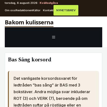
torsdag, 6 augusti 2026 ·
Kvällsutgåva
Om oss
Redaktionen
Källor
Kontakt
NYHETSBREV
Hoppa
Bakom kulisserna
till
innehåll
MENY
Bas Sång korsord
Det vanligaste korsordssvaret för
ledtråden ”bas sång” är BAS med 3
bokstäver. Andra möjliga svar inkluderar
ROT (3) och VERK (7), beroende på om
ledtråden syftar på röstläge eller en