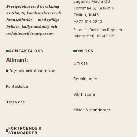
Lagunen Media OÜ
Sverigefokuserad bevakning
Tornimäe 5, Kesklinn
av film, tv, kändisnyheter och
Tallinn, 10145
branschinsikt — med tydliga
+372 614 0220
bylines, källgranskning och
Estonian Business Register
redaktionell transparens.
(Äriregister): 16842095
KONTAKTA OSS
OM OSS
Allmänt:
Om oss
info@bakomkulisserna.se
Redaktionen
Kontaktsida
Vår historia
Tipsa oss
Källor & standarder
FÖRTROENDE &
STANDARDER