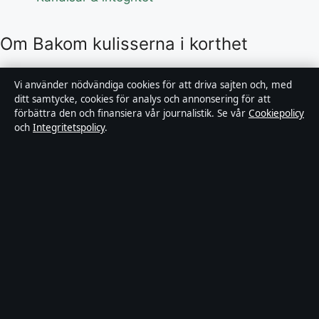
Om Bakom kulisserna i korthet
Bakom kulisserna är en oberoende svensk digital
Vi använder nödvändiga cookies för att driva sajten och, med
nyhetssajt med fokus på film, tv, kultur och
ditt samtycke, cookies för analys och annonsering för att
förbättra den och finansiera vår journalistik. Se vår
Cookiepolicy
nöjesnyheter. Varje artikel har en namngiven byline,
och
Integritetspolicy
.
granskas av en redaktör och faktagranskas innan
publicering.
Innehållet är endast avsett för allmän information.
Allmänna förfrågningar:
info@bakomkulisserna.se
.
Rättelser:
corrections@bakomkulisserna.se
.
Utgivare:
Lagunen Media OÜ, Tallinn ·
Ansvarig
utgivare:
Viktor Holmgren, Chefredaktör · Estonian