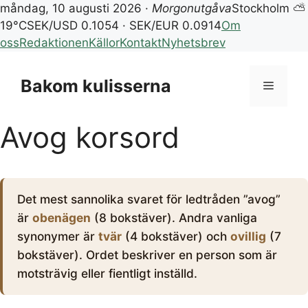
måndag, 10 augusti 2026 ·
Morgonutgåva
Stockholm ⛅
19°C
SEK/USD 0.1054 · SEK/EUR 0.0914
Om
oss
Redaktionen
Källor
Kontakt
Nyhetsbrev
Hoppa
till
Bakom kulisserna
Meny
innehåll
Avog korsord
Det mest sannolika svaret för ledtråden ”avog”
är
obenägen
(8 bokstäver). Andra vanliga
synonymer är
tvär
(4 bokstäver) och
ovillig
(7
bokstäver). Ordet beskriver en person som är
motsträvig eller fientligt inställd.